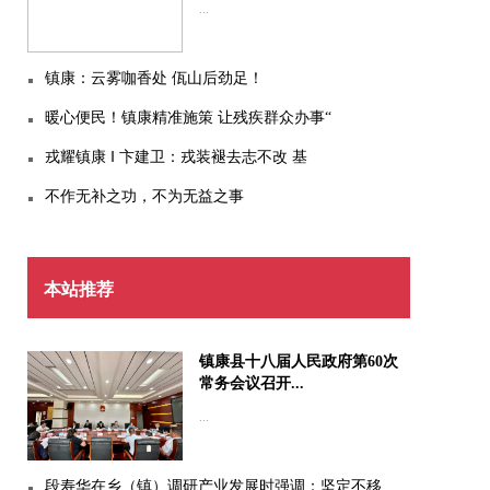
...
镇康：云雾咖香处 佤山后劲足！
暖心便民！镇康精准施策 让残疾群众办事“
戎耀镇康 ‖ 卞建卫：戎装褪去志不改 基
不作无补之功，不为无益之事
本站推荐
镇康县十八届人民政府第60次
常务会议召开...
...
段寿华在乡（镇）调研产业发展时强调：坚定不移