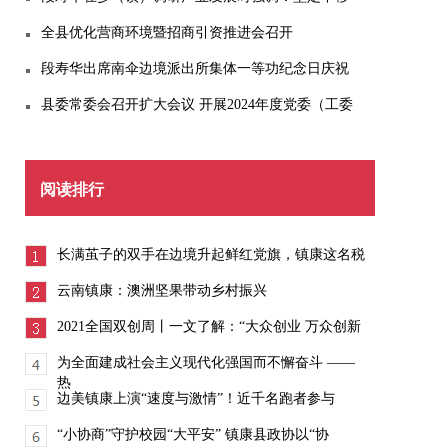
全县优化营商环境暨招商引资推进会召开
段寿华出席南伞边境派出所集体一等功纪念日庆祝
县委常委会召开扩大会议 开展2024年度党委（工委
阅读排行
长满茧子的双手在边境升起鲜红党旗，镇康这名税
云南镇康：澳洲坚果带动乡村振兴
2021全国双创周丨一文了解：“大众创业 万众创新
为全面建成社会主义现代化强国而不懈奋斗 ——
热
边美镇康上演“速度与激情”！近千名跑者参与
“小协商”守护校园“大平安” 镇康县政协以“协