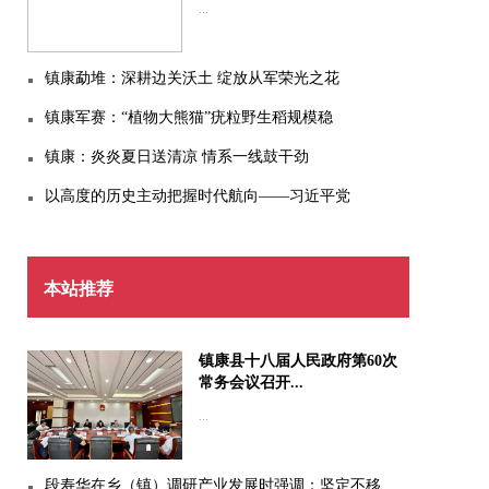
...
镇康勐堆：深耕边关沃土 绽放从军荣光之花
镇康军赛：“植物大熊猫”疣粒野生稻规模稳
镇康：炎炎夏日送清凉 情系一线鼓干劲
以高度的历史主动把握时代航向——习近平党
本站推荐
镇康县十八届人民政府第60次
常务会议召开...
...
段寿华在乡（镇）调研产业发展时强调：坚定不移