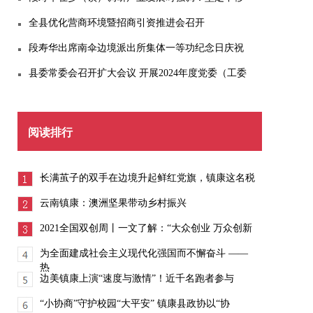
全县优化营商环境暨招商引资推进会召开
段寿华出席南伞边境派出所集体一等功纪念日庆祝
县委常委会召开扩大会议 开展2024年度党委（工委
阅读排行
长满茧子的双手在边境升起鲜红党旗，镇康这名税
云南镇康：澳洲坚果带动乡村振兴
2021全国双创周丨一文了解：“大众创业 万众创新
为全面建成社会主义现代化强国而不懈奋斗 ——
热
边美镇康上演“速度与激情”！近千名跑者参与
“小协商”守护校园“大平安” 镇康县政协以“协