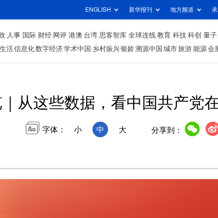
ENGLISH
新华报刊
地方频道
承
政
人事
国际
财经
网评
港澳
台湾
思客智库
全球连线
教育
科技
科创
量子
生活
信息化
数字经济
学术中国
乡村振兴
银龄
溯源中国
城市
旅游
能源
会
览｜从这些数据，看中国共产党
字体：
小
中
大
分享到：