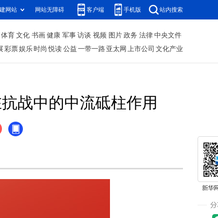
建网站
网站无障碍
客户端
手机版
站内搜索
体育
文化
书画
健康
军事
访谈
视频
图片
政务
法律
中央文件
展
彩票
娱乐
时尚
悦读
公益
一带一路
亚太网
上市公司
文化产业
在抗战中的中流砥柱作用